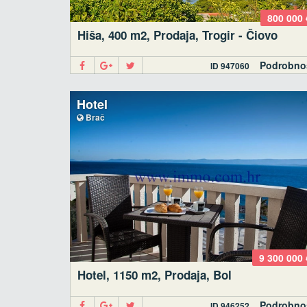
800 000 
Hiša, 400 m2, Prodaja, Trogir - Čiovo
Podrobno
ID 947060
Hotel
Brač
9 300 000 
Hotel, 1150 m2, Prodaja, Bol
Podrobno
ID 946252