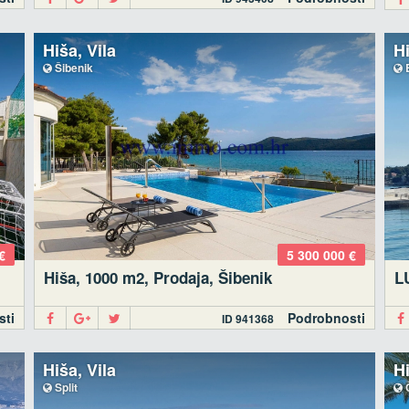
Hiša, Vila
H
Šibenik
B
€
5 300 000 €
Hiša, 1000 m2, Prodaja, Šibenik
L
sti
Podrobnosti
ID 941368
Hiša, Vila
H
Split
Č