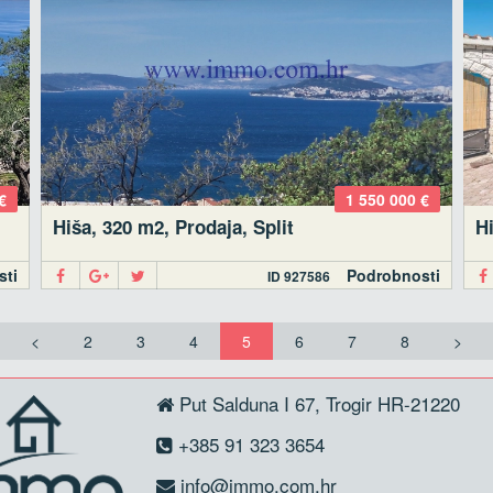
€
1 550 000 €
Hiša, 320 m2, Prodaja, Split
Hi
sti
Podrobnosti
ID 927586
<
2
3
4
5
6
7
8
>
Put Salduna I 67, Trogir HR-21220
+385 91 323 3654
info@immo.com.hr