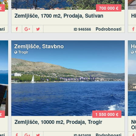
€
700 000 €
Zemljišče, 1700 m2, Prodaja, Sutivan
Hi
sti
Podrobnosti
ID 946566
Zemljišče, Stavbno
H
Trogir
€
1 550 000 €
Zemljišče, 10000 m2, Prodaja, Trogir
N
O
sti
Podrobnosti
ID 943408