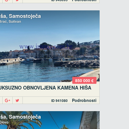
iša, Samostoječa
rač, Sutivan
850 000 €
UKSUZNO OBNOVLJENA KAMENA HIŠA
Podrobnosti
ID 941080
iša, Samostoječa
iovo