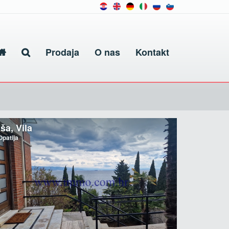
Prodaja
O nas
Kontakt
ša, Vila
patija