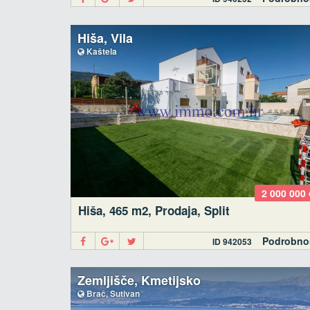
Hiša, Vila
Kaštela
2 000 000 
Hiša, 465 m2, Prodaja, Split
Podrobno
ID 942053
Zemljišče, Kmetijsko
Brač, Sutivan