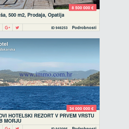
8 500 000 €
ša, 500 m2, Prodaja, Opatija
Podrobnosti
ID 946253
otel
Makarska
34 000 000 €
OVI HOTELSKI REZORT V PRVEM VRSTU
B MORJU
Podrobnosti
ID 943095