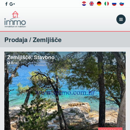
Menu
Prodaja / Zemljišče
Zemljišče, Stavbno
Brač