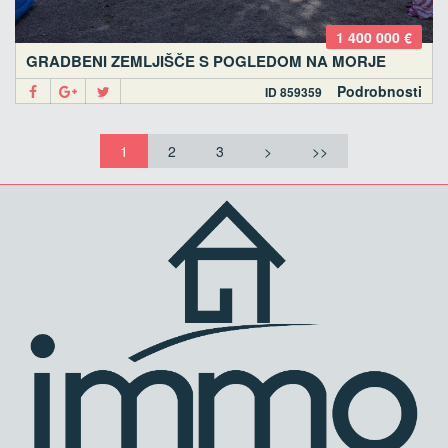
1 400 000 €
GRADBENI ZEMLJIŠČE S POGLEDOM NA MORJE
Podrobnosti
ID 859359
1
2
3
>
>>