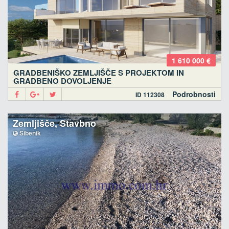
1 610 000 €
GRADBENIŠKO ZEMLJIŠČE S PROJEKTOM IN
GRADBENO DOVOLJENJE
Podrobnosti
ID 112308
Zemljišče, Stavbno
Šibenik