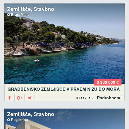
Zemljišče, Stavbno
Brač, Milna
3 300 000 €
GRADBENIŠKO ZEMLJIŠČE V PRVEM NIZU DO MORA
Podrobnosti
ID 112315
Zemljišče, Stavbno
Rogoznica