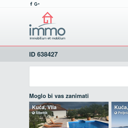
ID 638427
Moglo bi vas zanimati
Kuća, Vila
Kuća
Šibenik
Pelje