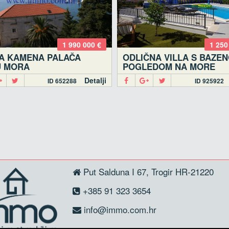
1 990 000 €
1 250
A KAMENA PALAČA
ODLIČNA VILLA S BAZEN
U MORA
POGLEDOM NA MORE
Detalji
ID 652288
ID 925922
Put Salduna I 67, Trogir HR-21220
+385 91 323 3654
info@immo.com.hr