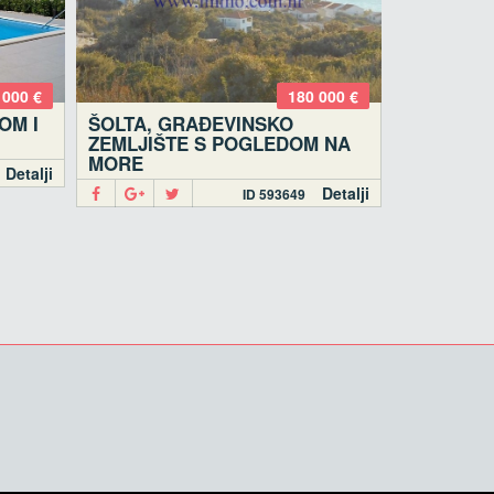
 000 €
180 000 €
OM I
ŠOLTA, GRAĐEVINSKO
ZEMLJIŠTE S POGLEDOM NA
MORE
Detalji
Detalji
ID 593649