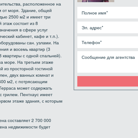
оительства, расположенное на
м от моря. Здание, общей
дью 2500 м2 и имеет три
 этаж состоит из 8
начения в сфере услуг
еский кабинет, кафе и т.п.).
борудованы сан. узлами. На
ия и восемь квартир (3
3 квартиры с одной спальней).
а море. На третьем этаже
й из просторной гостиной
ален, двух ванных комнат и
600 м2, с потрясающим
 Терраса может содержать
с грилем. Пентхаус имеет
рвом этаже здания, с которым
ена составляет 2 700 000
цена недвижимости будет