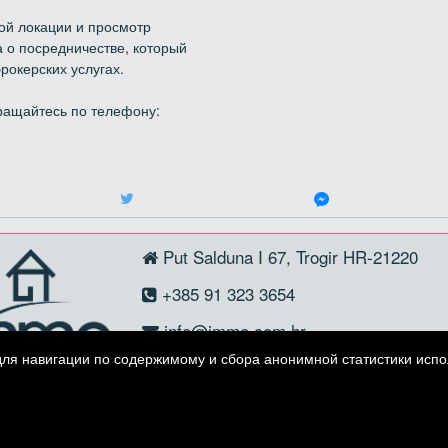
ой локации и просмотр
 о посредничестве, который
рокерских услугах.
ращайтесь по телефону:
Put Salduna I 67, Trogir HR-21220
+385 91 323 3654
info@immo.com.hr
для навигации по содержимому и сбора анонимной статистики испол
Copyright © 2026 Immo nekretnine
Фиксированный курс конвертации 1 EUR = 7,53450 HRK