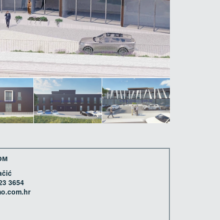
ом
ačić
23 3654
o.com.hr