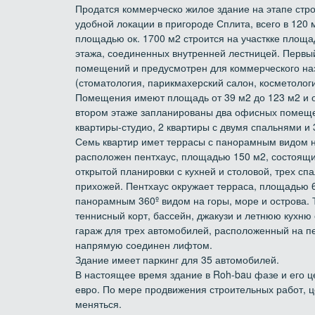
Продатся коммерческо жилое здание на этапе стр
удобной локации в пригороде Сплита, всего в 120 
площадью ок. 1700 м2 строится на участкке площа
этажа, соединенных внутренней лестницей. Первый
помещений и предусмотрен для коммерческого наз
(стоматология, парикмахерский салон, косметологич
Помещения имеют площадь от 39 м2 до 123 м2 и о
втором этаже запланированы два офисных помещен
квартиры-студио, 2 квартиры с двумя спальнями и 
Семь квартир имет террасы с панорамным видом н
расположен пентхаус, площадью 150 м2, состоящи
открытой планировки с кухней и столовой, трех сп
прихожей. Пентхаус окружает терраса, площадью 
панорамным 360º видом на горы, море и острова.
теннисный корт, бассейн, джакузи и летнюю кухню 
гараж для трех автомобилей, расположенный на пе
напрямую соединен лифтом.
Здание имеет паркинг для 35 автомобилей.
В настоящее время здание в Roh-bau фазе и его ц
евро. По мере продвижения строительных работ, 
меняться.